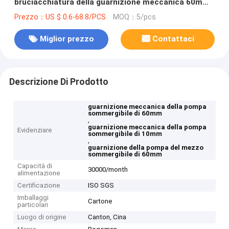
bruciacchiatura della guarnizione meccanica 60mm
della pompa
Prezzo：US $ 0.6-68.8/PCS
MOQ：5/pcs
Miglior prezzo
Contattaci
Descrizione Di Prodotto
guarnizione meccanica della pompa
sommergibile di 60mm
,
guarnizione meccanica della pompa
Evidenziare
sommergibile di 10mm
,
guarnizione della pompa del mezzo
sommergibile di 60mm
Capacità di
30000/month
alimentazione
Certificazione
ISO SGS
Imballaggi
Cartone
particolari
Luogo di origine
Canton, Cina