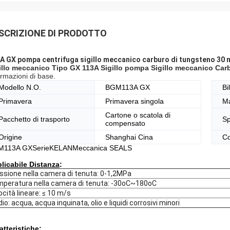
SCRIZIONE DI PRODOTTO
A GX pompa centrifuga sigillo meccanico carburo di tungsteno 30
illo meccanico Tipo GX 113A Sigillo pompa Sigillo meccanico Car
ormazioni di base.
Modello N.O.
BGM113A GX
Bi
Primavera
Primavera singola
Ma
Cartone o scatola di
Pacchetto di trasporto
Sp
compensato
Origine
Shanghai Cina
Co
M113A GX
Serie
KELAN
Meccanica
SEALS
licabile
Distanza
:
ssione nella camera di tenuta: 0-1,2MPa
peratura nella camera di tenuta: -30oC~180oC
ocità lineare: ≤ 10 m/s
io: acqua, acqua inquinata, olio e liquidi corrosivi minori
atteristiche
: