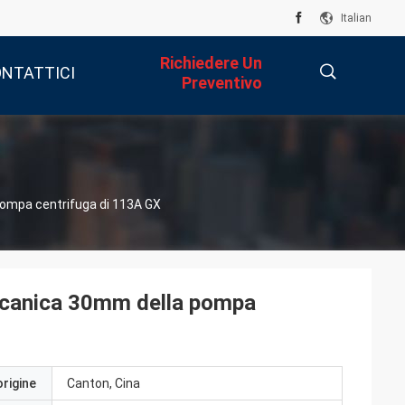
Italian
Richiedere Un
NTATTICI
Preventivo
描
pompa centrifuga di 113A GX
述
eccanica 30mm della pompa
origine
Canton, Cina