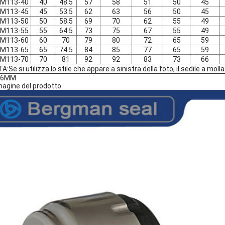
M113-40
40
48.5
57
58
51
50
45
M113-45
45
53.5
62
63
56
50
45
M113-50
50
58.5
69
70
62
55
49
M113-55
55
64.5
73
75
67
55
49
M113-60
60
70
79
80
72
65
59
M113-65
65
74.5
84
85
77
65
59
M113-70
70
81
92
92
83
73
66
A:Se si utilizza lo stile che appare a sinistra della foto, il sedile a moll
+6MM
agine del prodotto