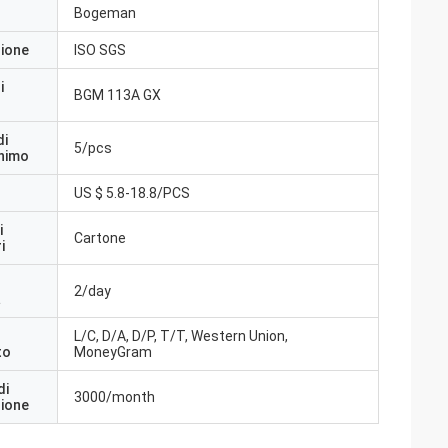
Bogeman
zione
ISO SGS
i
BGM 113A GX
di
5/pcs
inimo
US $ 5.8-18.8/PCS
i
Cartone
i
2/day
a
L/C, D/A, D/P, T/T, Western Union,
to
MoneyGram
di
3000/month
zione