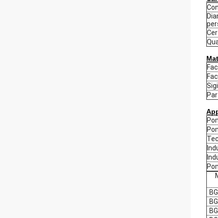
Con
Dia
per
Cer
Qua
Mat
Fac
Fac
Sig
Par
App
Po
Pom
Tec
Ind
Ind
Pom
BG
BG
BG