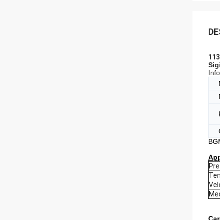
DE
113
Sig
Inf
BG
App
Pre
Tem
Vel
Med
Car