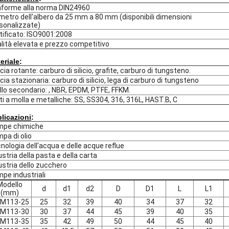
forme alla norma DIN24960
metro dell'albero da 25 mm a 80 mm (disponibili dimensioni
sonalizzate)
tificato: ISO9001:2008
lità elevata e prezzo competitivo
eriale
:
cia rotante: carburo di silicio, grafite, carburo di tungsteno.
cia stazionaria: carburo di silicio, lega di carburo di tungsteno
illo secondario: , NBR, EPDM, PTFE, FFKM.
ti a molla e metalliche: SS, SS304, 316, 316L, HAST.B, C
licazioni
:
mpe chimiche
pa di olio
nologia dell'acqua e delle acque reflue
ustria della pasta e della carta
ustria dello zucchero
pe industriali
Modello
d
d1
d2
D
D1
L
L1
(mm)
M113-25
25
32
39
40
34
37
32
M113-30
30
37
44
45
39
40
35
M113-35
35
42
49
50
44
45
40