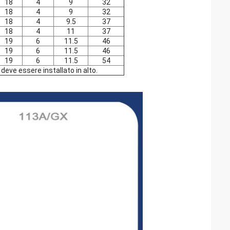
18
4
9
32
18
4
9
32
18
4
9.5
37
18
4
11
37
19
6
11.5
46
19
6
11.5
46
19
6
11.5
54
a deve essere installato in alto.