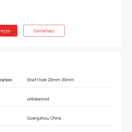
Prezzo
Contattaci
lcation
Shaft hole 20mm-30mm
unbalanced
Guangzhou, China