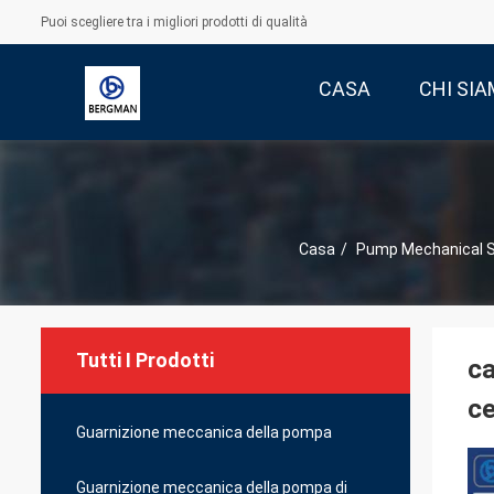
Puoi scegliere tra i migliori prodotti di qualità
CASA
CHI SI
Casa
/
Pump Mechanical S
Tutti I Prodotti
ca
ce
Guarnizione meccanica della pompa
Guarnizione meccanica della pompa di