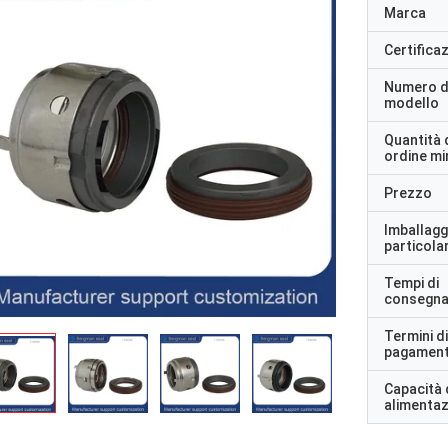
Marca
Certifica
Numero d
modello
Quantità 
ordine m
Prezzo
Imballagg
particolar
Tempi di
consegn
Termini di
pagamen
Capacità 
alimenta