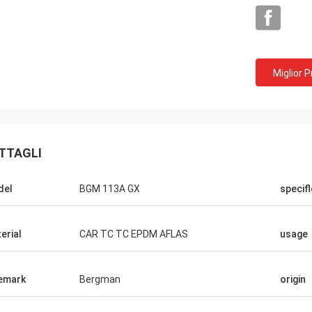
Miglior 
TTAGLI
del
BGM 113A GX
specif
erial
CAR TC TC EPDM AFLAS
usage
emark
Bergman
origin