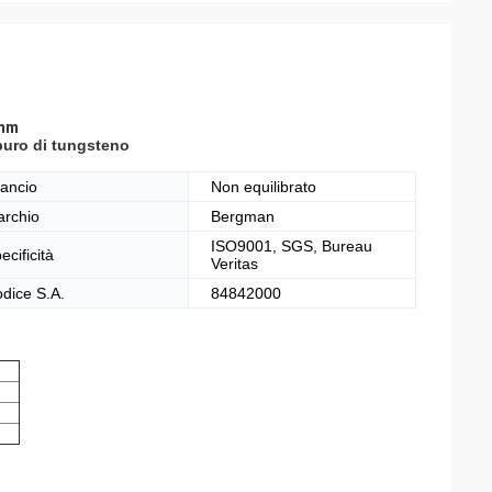
 mm
buro di tungsteno
lancio
Non equilibrato
rchio
Bergman
ISO9001, SGS, Bureau
ecificità
Veritas
dice S.A.
84842000