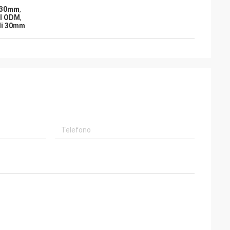
i 30mm
,
el ODM
,
di 30mm