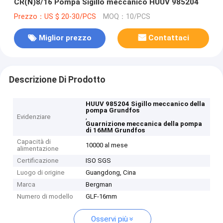
CR(N)8/16 Pompa Sigillo meccanico HUUV 985204
Prezzo：US $ 20-30/PCS
MOQ：10/PCS
Miglior prezzo
Contattaci
Descrizione Di Prodotto
HUUV 985204 Sigillo meccanico della
pompa Grundfos
Evidenziare
,
Guarnizione meccanica della pompa
di 16MM Grundfos
Capacità di
10000 al mese
alimentazione
Certificazione
ISO SGS
Luogo di origine
Guangdong, Cina
Marca
Bergman
Numero di modello
GLF-16mm
Osservi più