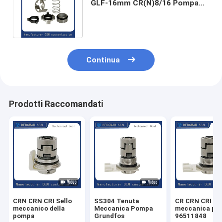
GLF-16mm CR(N)8/16 Pompa
Sigillo meccanico HUUV 985204
Continua
Prodotti Raccomandati
CRN CRN CRI Sello
SS304 Tenuta
CR CRN CRI Te
meccanico della
Meccanica Pompa
meccanica po
pompa
Grundfos
96511848