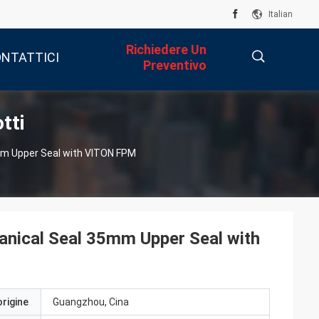
Italian
Richiedere Un
NTATTICI
Preventivo
tti
描
mm Upper Seal with VITON FPM
述
nical Seal 35mm Upper Seal with
origine
Guangzhou, Cina