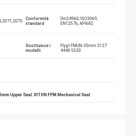
Conformità
Din24960, ISO3069,
0,2071,2075
standard
EN12576, API682
Sostituisce i
Flygt FMUN-35mm 3127
modelli
4440 5530
5mm Upper Seal
,
VITON FPM Mechanical Seal