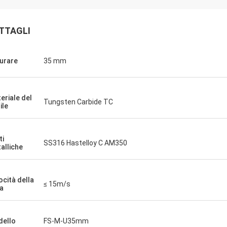
TTAGLI
urare
35 mm
eriale del
Tungsten Carbide TC
ile
ti
SS316 Hastelloy C AM350
alliche
ocità della
≤ 15m/s
ea
ello
FS-M-U35mm