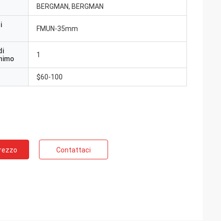
BERGMAN, BERGMAN
i
FMUN-35mm
di
1
inimo
$60-100
Prezzo
Contattaci