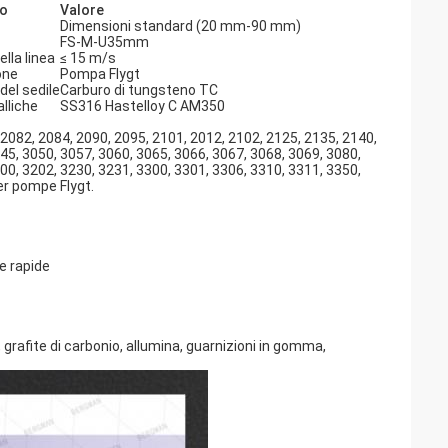
o
Valore
Dimensioni standard (20 mm-90 mm)
FS-M-U35mm
ella linea
≤ 15 m/s
one
Pompa Flygt
del sedile
Carburo di tungsteno TC
lliche
SS316 Hastelloy C AM350
 2082, 2084, 2090, 2095, 2101, 2012, 2102, 2125, 2135, 2140,
45, 3050, 3057, 3060, 3065, 3066, 3067, 3068, 3069, 3080,
00, 3202, 3230, 3231, 3300, 3301, 3306, 3310, 3311, 3350,
r pompe Flygt.
e rapide
o, grafite di carbonio, allumina, guarnizioni in gomma,