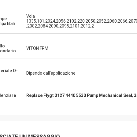
Vola
mpe
1335.181,2024,2056,2102.220,2050,2052,2060,2066,207
patibili
,2082,2084,2090,2095,2101,2012,2
llo
VITON FPM
ondario
eriale O-
Dipende dall'applicazione
g
denziare
Replace Flygt 3127 4440 5530 Pump Mechanical Seal
,
3
SCIATE UN MESSAGGIO