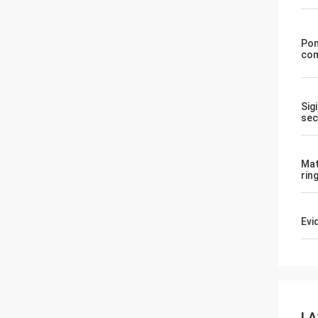
Po
com
Sigi
sec
Mat
rin
Evi
LA