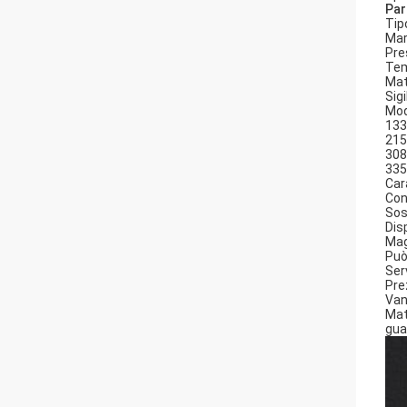
Par
Tip
Ma
Pre
Tem
Mat
Sig
Mod
133
215
308
335
Car
Con
Sos
Disp
Mag
Può
Ser
Pre
Van
Mate
gua