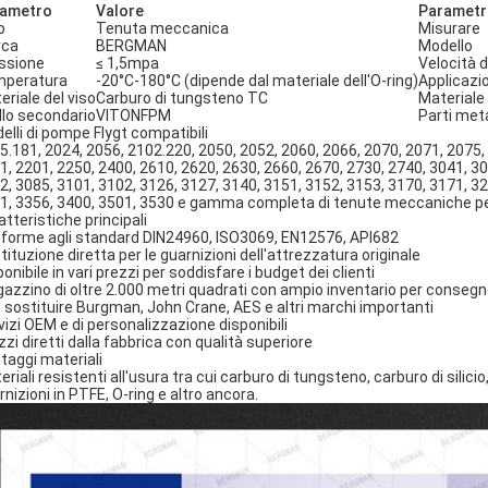
ametro
Valore
Parametr
o
Tenuta meccanica
Misurare
rca
BERGMAN
Modello
ssione
≤ 1,5mpa
Velocità d
peratura
-20°C-180°C (dipende dal materiale dell'O-ring)
Applicazi
eriale del viso
Carburo di tungsteno TC
Materiale 
illo secondario
VITONFPM
Parti meta
elli di pompe Flygt compatibili
5.181, 2024, 2056, 2102.220, 2050, 2052, 2060, 2066, 2070, 2071, 2075,
1, 2201, 2250, 2400, 2610, 2620, 2630, 2660, 2670, 2730, 2740, 3041, 30
2, 3085, 3101, 3102, 3126, 3127, 3140, 3151, 3152, 3153, 3170, 3171, 32
1, 3356, 3400, 3501, 3530 e gamma completa di tenute meccaniche pe
atteristiche principali
forme agli standard DIN24960, ISO3069, EN12576, API682
tituzione diretta per le guarnizioni dell'attrezzatura originale
onibile in vari prezzi per soddisfare i budget dei clienti
azzino di oltre 2.000 metri quadrati con ampio inventario per consegn
 sostituire Burgman, John Crane, AES e altri marchi importanti
vizi OEM e di personalizzazione disponibili
zzi diretti dalla fabbrica con qualità superiore
taggi materiali
riali resistenti all'usura tra cui carburo di tungsteno, carburo di silici
rnizioni in PTFE, O-ring e altro ancora.