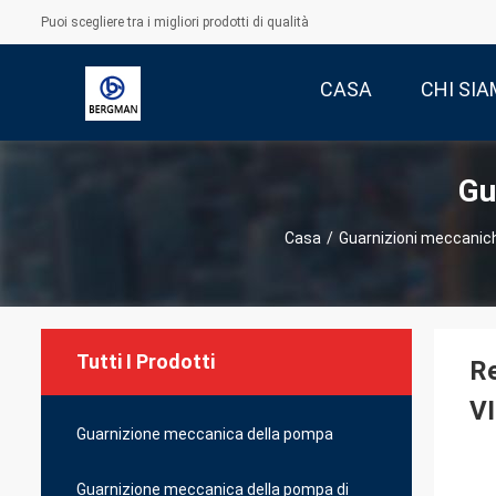
Puoi scegliere tra i migliori prodotti di qualità
CASA
CHI SI
Gu
Casa
/
Guarnizioni meccanich
Tutti I Prodotti
Re
V
Guarnizione meccanica della pompa
Guarnizione meccanica della pompa di