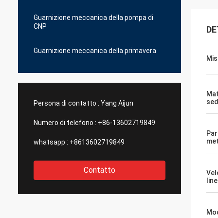
Guarnizione meccanica della pompa di
CNP
DE
Guarnizione meccanica della primavera
Mis
Mat
sed
Persona di contatto :
Yang Aijun
Numero di telefono :
+86-13602719849
Par
met
whatsapp :
+8613602719849
Contatto
Vel
lin
Mod