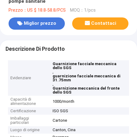
pompe sanitarie
Prezzo：US $ 18.8-58.8/PCS
MOQ：1/pcs
Miglior prezzo
Contattaci
Descrizione Di Prodotto
Guarnizione facciale meccanica
dello SGS
,
guarnizione facciale meccanica di
Evidenziare
31.75mm
,
Guarnizione meccanica del fronte
dello SGS
Capacità di
1000/month
alimentazione
Certificazione
ISO SGS
Imballaggi
Cartone
particolari
Luogo di origine
Canton, Cina