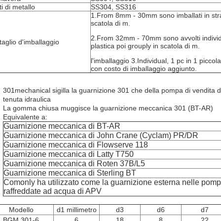
ti di metallo
SS304, SS316
1.From 8mm - 30mm sono imballati in strat
scatola di m.
2.From 32mm - 70mm sono avvolti individ
taglio d'imballaggio
plastica poi grouply in scatola di m.
l'imballaggio 3.Individual, 1 pc in 1 piccol
con costo di imballaggio aggiunto.
301mechanical sigilla la guarnizione 301 che della pompa di vendita dire
tenuta idraulica
La gomma chiusa muggisce la guarnizione meccanica 301 (BT-AR)
Equivalente a:
Guarnizione meccanica di BT-AR
Guarnizione meccanica di John Crane (Cyclam) PR/DR
Guarnizione meccanica di Flowserve 118
Guarnizione meccanica di Latty T750
Guarnizione meccanica di Roten 37B/L5
Guarnizione meccanica di Sterling BT
Comonly ha utilizzato come la guarnizione esterna nelle pom
raffreddate ad acqua di APV
Modello
d1 millimetro
d3
d6
d7
BGM 301-6
6
18
8
22