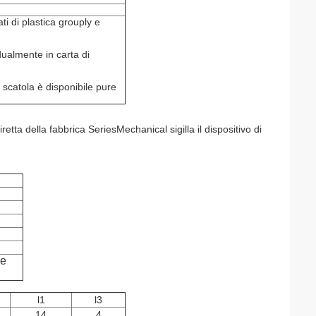
i di plastica grouply e
ualmente in carta di
a scatola è disponibile pure
tta della fabbrica SeriesMechanical sigilla il dispositivo di
pe
l1
l3
14
4