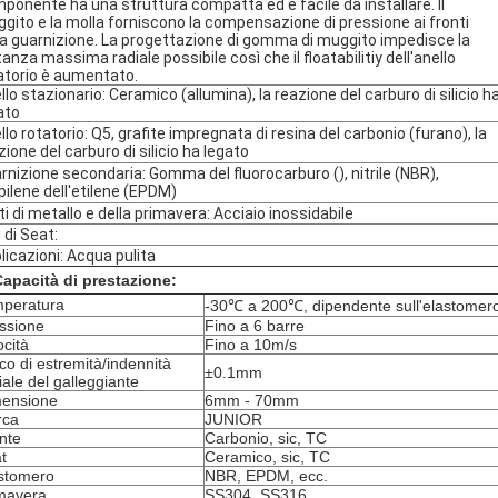
ponente ha una struttura compatta ed è facile da installare. Il
gito e la molla forniscono la compensazione di pressione ai fronti
la guarnizione. La progettazione di gomma di muggito impedisce la
tanza massima radiale possibile così che il floatabilitiy dell'anello
atorio è aumentato.
llo stazionario: Ceramico (allumina), la reazione del carburo di silicio h
ato
llo rotatorio: Q5, grafite impregnata di resina del carbonio (furano), la
zione del carburo di silicio ha legato
rnizione secondaria: Gomma del fluorocarburo (), nitrile (NBR),
pilene dell'etilene (EPDM)
ti di metallo e della primavera: Acciaio inossidabile
i di Seat:
licazioni: Acqua pulita
apacità di prestazione:
peratura
-30℃ a 200℃, dipendente sull'elastomer
ssione
Fino a 6 barre
ocità
Fino a 10m/s
co di estremità/indennità
±0.1mm
iale del galleggiante
ensione
6mm - 70mm
rca
JUNIOR
nte
Carbonio, sic, TC
t
Ceramico, sic, TC
stomero
NBR, EPDM, ecc.
mavera
SS304, SS316