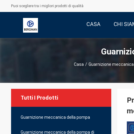
Puoi scegliere tra i migliori prodotti di qualità
CASA
CHI SI
Guarnizi
Casa
/
Guarnizione meccanica 
Tutti I Prodotti
Pr
m
Guarnizione meccanica della pompa
Guarnizione meccanica della pompa di