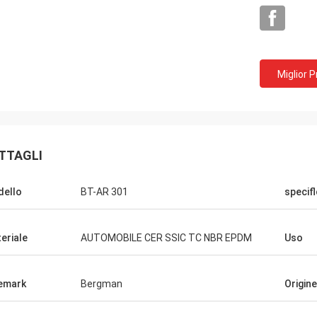
Miglior 
TTAGLI
ello
BT-AR 301
specif
eriale
AUTOMOBILE CER SSIC TC NBR EPDM
Uso
emark
Bergman
Origine