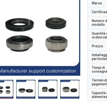
Marca
Certifica
Numero d
modello
Quantità 
ordine m
Prezzo
Imballagg
particolar
Tempi di
consegn
Termini di
pagamen
Capacità 
alimenta