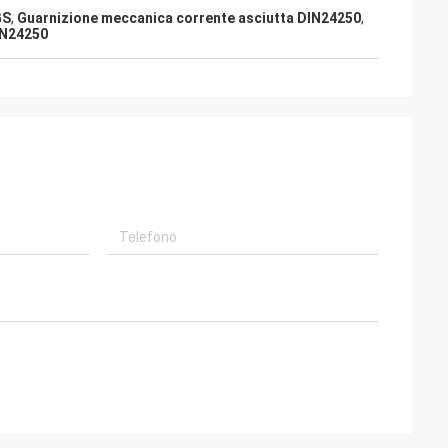
GS
,
Guarnizione meccanica corrente asciutta DIN24250
,
IN24250