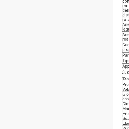
com
mug
del
dis
rot
Ane
leg
Ane
rea
Gua
pro
Par
Tip
App
3.
C
Tem
Pre
Vel
Gio
ass
Dim
Ma
Fro
Sea
Ela
Pri