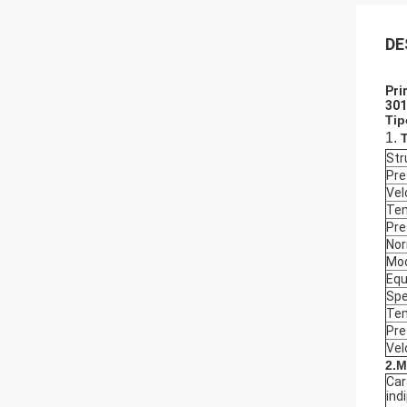
DE
Pri
301
Tip
1.
T
Str
Pre
Vel
Tem
Pre
Nor
Mod
Equi
Spe
Tem
Pre
Vel
2.M
Car
ind