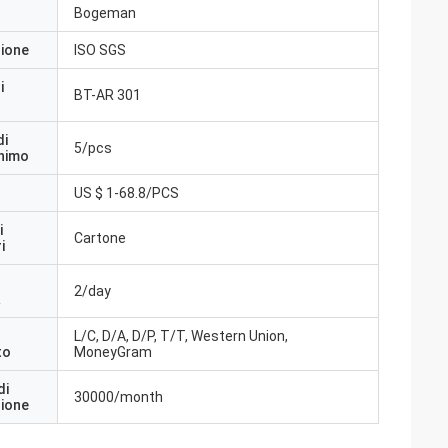
Bogeman
zione
ISO SGS
i
BT-AR 301
di
5/pcs
inimo
US $ 1-68.8/PCS
i
Cartone
i
2/day
a
L/C, D/A, D/P, T/T, Western Union,
to
MoneyGram
di
30000/month
zione