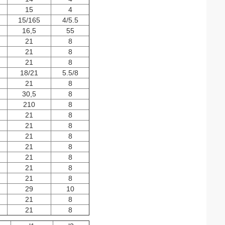
15
4
15/165
4/5.5
16,5
55
21
8
21
8
21
8
18/21
5.5/8
21
8
30,5
8
210
8
21
8
21
8
21
8
21
8
21
8
21
8
21
8
29
10
21
8
21
8