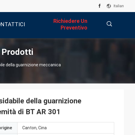
Italian
Richiedere Un
NTATTICI
Preventivo
 Prodotti
描
bile della guarnizione meccanica
述
sidabile della guarnizione
mità di BT AR 301
origine
Canton, Cina