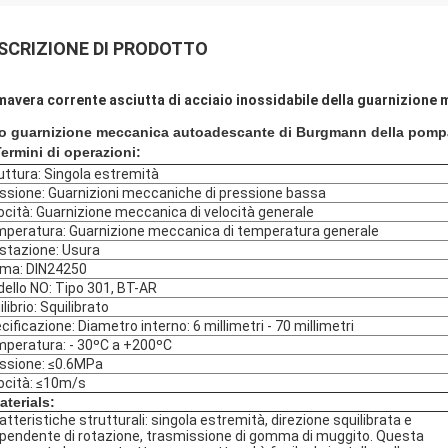
SCRIZIONE DI PRODOTTO
mavera corrente asciutta di acciaio inossidabile della guarnizion
o guarnizione meccanica autoadescante di Burgmann della pompa
ermini di operazioni:
uttura: Singola estremità
ssione: Guarnizioni meccaniche di pressione bassa
ocità: Guarnizione meccanica di velocità generale
peratura: Guarnizione meccanica di temperatura generale
stazione: Usura
ma: DIN24250
ello NO: Tipo 301, BT-AR
librio: Squilibrato
cificazione: Diametro interno: 6 millimetri - 70 millimetri
peratura: - 30ºC a +200ºC
ssione: ≤0.6MPa
ocità: ≤10m/s
aterials:
atteristiche strutturali: singola estremità, direzione squilibrata e
ipendente di rotazione, trasmissione di gomma di muggito. Questa